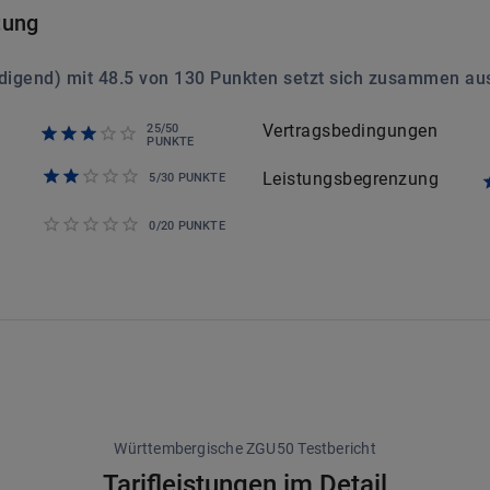
tung
digend
) mit
48.5
von
130
Punkten setzt sich zusammen au
Vertragsbedingungen
25
/
50
PUNKTE
Leistungsbegrenzung
5
/
30
PUNKTE
0
/
20
PUNKTE
Württembergische ZGU50 Testbericht
Tarifleistungen im Detail