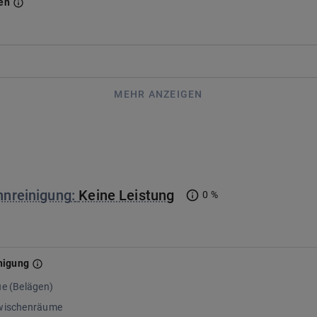
en
.
MEHR ANZEIGEN
hnreinigung
:
Keine Leistung
0 %
nigung
ue (Belägen)
zwischenräume