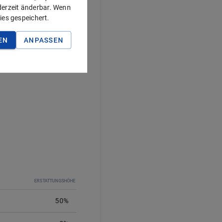
ederzeit änderbar. Wenn
ies gespeichert.
80%
*
EN
ANPASSEN
Krankenversicherung.
gen der GKV.
ERSTATTUNGSHÖHE
50%