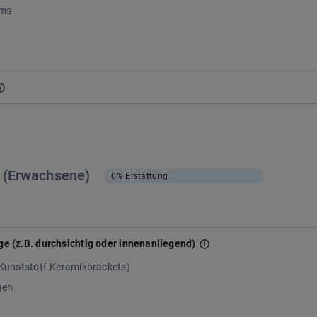
lms
e (Erwachsene)
0%
Erstattung
 (z.B. durchsichtig oder innenanliegend)
-Kunststoff-Keramikbrackets)
gen