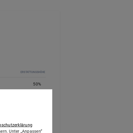
ERSTATTUNGSHÖHE
50%
50
%
nschutzerklärung
50%
ssern. Unter „Anpassen”