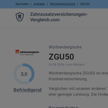
Startseite
/
Anbieter
/
Württembergische
/
ZGU50
Württembergische
ZGU50
24.06.2026
|
Lars
Weiland
Württembergische ZGU50 ist eine
3,0
Krankenversicherung.
Verglichen mit unseren anderen 
Befriedigend
eher geringer Leistung. Sie find
Besonderheiten: