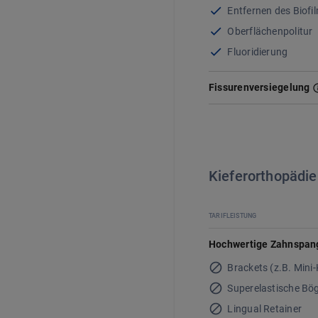
Entfernen des Biofi
Oberflächenpolitur
Fluoridierung
Fissurenversiegelung
Kieferorthopädi
TARIFLEISTUNG
Hochwertige Zahnspange
Brackets (z.B. Mini
Superelastische Bö
Lingual Retainer