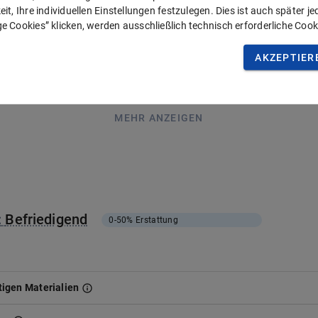
it, Ihre individuellen Einstellungen festzulegen. Dies ist auch später j
e Cookies” klicken, werden ausschließlich technisch erforderliche Cook
stung (Regelversorgung), Erstattung des Eigenanteils (35%)
AKZEPTIER
der maximale Erstattungssatz inklusive der Leistung der gesetzlichen 
en auch geringer ausfallen und ist maßgeblich abhängig von den Leistun
MEHR ANZEIGEN
:
Befriedigend
0-50%
Erstattung
igen Materialien