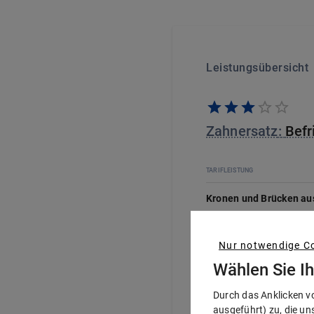
Leistungsübersicht
Zahnersatz
:
Befr
TARIFLEISTUNG
Kronen und Brücken au
Implantate
Nur notwendige Co
Knochenaufbau
Wählen Sie I
Schleimhauttranspl
Durch das Anklicken v
Inlays
ausgeführt) zu, die un