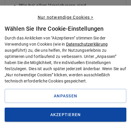
Wie bei allen Versicherern sind
Behandlungen ausgeschlossen, die bereits
Nur notwendige Cookies >
vor Vertragsabschluss angeraten oder
begonnen wurden.
Wählen Sie Ihre Cookie-Einstellungen
Durch das Anklicken von "Akzeptieren" stimmen Sie der
Hohe Leistungskürzung bei mehr als einem
Verwendung von Cookies (wie in
Datenschutzerklärung
fehlenden Zahn
ausgeführt) zu, die uns helfen, Ihr Nutzungserlebnis zu
optimieren und fortlaufend zu verbessern. Unter „Anpassen”
Die Leistungsbegrenzungen sind im
haben Sie die Möglichkeit, Ihre individuellen Einstellungen
Marktvergleich insgesamt kundenfreundlich
festzulegen. Dies ist auch später jederzeit änderbar. Wenn Sie auf
gestaltet.
„Nur notwendige Cookies” klicken, werden ausschließlich
technisch erforderliche Cookies gespeichert.
Was sind die Aufnahmekriterien der
ANPASSEN
Barmenia Zahnzusatzversicherung?
Für den Abschluss einer Barmenia
AKZEPTIEREN
Zahnzusatzversicherung müssen Sie in
Deutschland gesetzlich krankenversichert