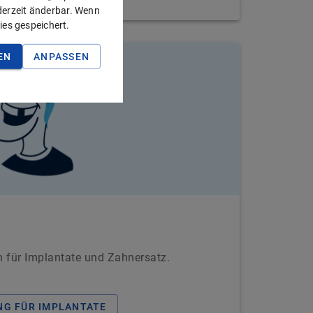
ederzeit änderbar. Wenn
ies gespeichert.
EN
ANPASSEN
 für Implantate und Zahnersatz.
G FÜR IMPLANTATE