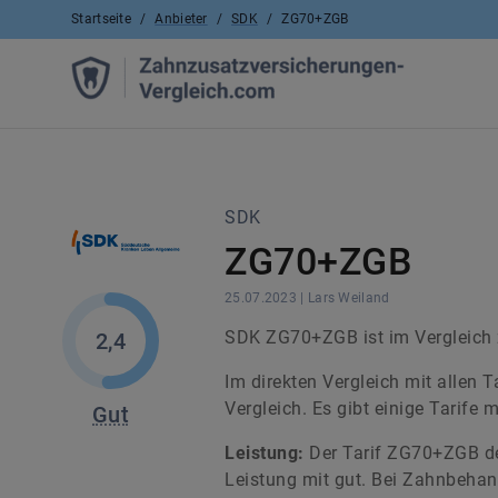
Startseite
/
Anbieter
/
SDK
/
ZG70+ZGB
SDK
ZG70+ZGB
25.07.2023
|
Lars
Weiland
SDK ZG70+ZGB ist im Vergleich z
2,4
Im direkten Vergleich mit allen T
Vergleich. Es gibt einige Tarife 
Gut
Leistung:
Der Tarif ZG70+ZGB der
Leistung mit gut. Bei Zahnbehan