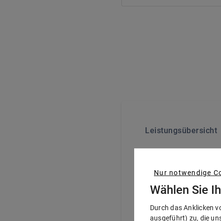
Leistungsübersicht
Nur notwendige Co
Zahnersatz
:
Gut
Wählen Sie I
TARIFLEISTUNG
Durch das Anklicken v
ausgeführt) zu, die un