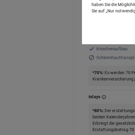
Kronen und Brücken au
haben Sie die Möglichke
Sie auf „Nur notwendig
*
70%
:
Es werden 70 P
Krankenversicherung 
Implantate
Knochenaufbau
Schleimhauttranspl
*
70
%
:
Es werden 70 P
Krankenversicherung 
Inlays
*
80%
:
Der erstattungs
beiden Kalenderjahren
Erbringt die gesetzlic
Erstattungsbetrag 70