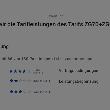
Bewertung
ir die Tarifleistungen des Tarifs ZG70+Z
tung
 mit
66
von
130
Punkten setzt sich zusammen aus
Vertragsbedingungen
36
/
50
PUNKTE
Leistungsbegrenzung
8
/
30
PUNKTE
6
/
20
PUNKTE