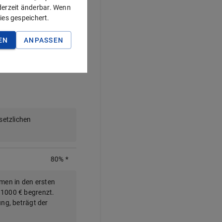
70%
*
ederzeit änderbar. Wenn
ies gespeichert.
setzlichen
EN
ANPASSEN
70
%
*
setzlichen
80%
*
men in den ersten
 1000 € begrenzt.
ung, beträgt der