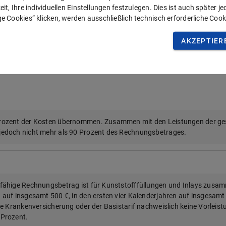
s hochwertigen Materialien
it, Ihre individuellen Einstellungen festzulegen. Dies ist auch später j
e Cookies” klicken, werden ausschließlich technisch erforderliche Cook
rozent der Kosten übernommen. Zusammen mit den Leistungen der ge
jedoch nicht mehr als 90 Prozent des Rechnungsbetrages.
AKZEPTIER
.
rozent der Kosten übernommen. Zusammen mit den Leistungen der ge
jedoch nicht mehr als 90 Prozent des Rechnungsbetrages.
fähige Rechnungsbetrag ist für Kunststofffüllungen und Inlays zusam
 auf insgesamt 500 €, in den ersten vier Kalenderjahren auf insgesamt
he Krankenversicherung oder der Basistarif nachweislich keine Vorleist
 Prozent.