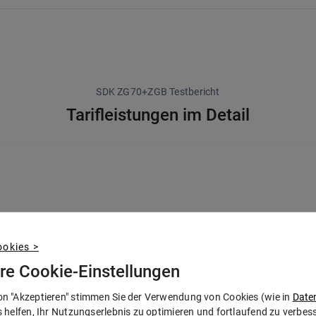
SDK ZG70+ZGB Testbericht
Tarifleistungen im Detail
okies >
70-80%
Erstattung
hre Cookie-Einstellungen
on "Akzeptieren" stimmen Sie der Verwendung von Cookies (wie in
Date
s helfen, Ihr Nutzungserlebnis zu optimieren und fortlaufend zu verbe