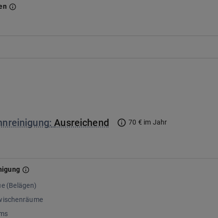
en
.
hnreinigung
:
Ausreichend
70 € im Jahr
nigung
ue (Belägen)
zwischenräume
lms