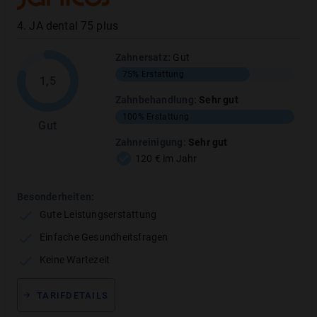
4
.
JA dental 75 plus
80 - 90%
Inlays
Zahnersatz
:
Gut
Bei Wahl der Kassenleistung
100%
75%
Erstattung
(Regelversorgung), Erstattung des
1,5
Eigenanteils (35%)
Zahnbehandlung
:
Sehr gut
100%
Erstattung
Gut
MEHR ANZEIGEN
Zahnreinigung
:
Sehr gut
120 € im Jahr
Besonderheiten:
Gute Leistungserstattung
Zahnbehandlung
:
Keine Leistung
Einfache Gesundheitsfragen
Keine Wartezeit
TARIFLEISTUNG
ERSTATTUNGSHÖHE
TARIFDETAILS
Füllungen aus hochwertigen Materialien
0%