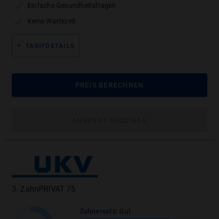
Einfache Gesundheitsfragen
Keine Wartezeit
TARIFE VERGLEICHEN
TARIFDETAILS
96% Empfehlungen
4,9 / 5 auf Google
“Bei Frau C. fühlt
PREIS BERECHNEN
man sich sehr gut
und top beraten.”
Simone H.
ANGEBOT ANZEIGEN
Bewertung
So haben wir die Tarifleistungen des Tarifs
3
.
ZahnPRIVAT 75
dentZE.90+dentPRO.80 bewertet
Zahnersatz
:
Gut