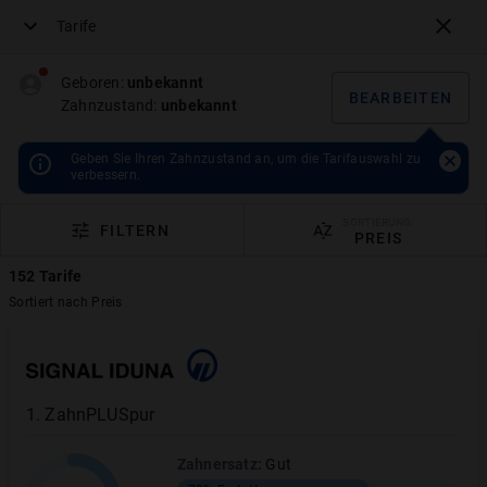
Tarife
Menü
Geboren:
unbekannt
BEARBEITEN
Zahnzustand:
unbekannt
Hallesche
Geben Sie Ihren Zahnzustand an, um die Tarifauswahl zu
dentZE.90+dentPRO.80
verbessern.
2,2
16.07.2025
|
Lars
Weiland
SORTIERUNG:
FILTERN
PREIS
Gut
152
Tarife
Sortiert nach
Preis
PREIS BERECHNEN
1
.
ZahnPLUSpur
ANGEBOT ANZEIGEN
Zahnersatz
:
Gut