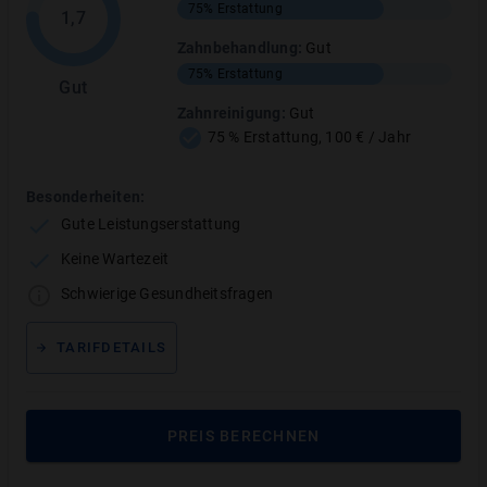
Unsere Testbewertung
75%
Erstattung
1,7
Zahnbehandlung
:
Gut
Unsere Note
2.2
(
Gut
) mit
79
von
130
Punkten
75%
Erstattung
Gut
setzt sich zusammen aus
Zahnreinigung
:
Gut
75 % Erstattung, 100 € / Jahr
Zahnersatz
42.5
/
50
PUNKTE
Besonderheiten:
Vertragsbedingungen
4
/
10
PUNKTE
Gute Leistungserstattung
Zahnbehandlung
0
/
30
PUNKTE
Keine Wartezeit
Leistungsbegrenzung
Schwierige Gesundheitsfragen
14.5
/
20
PUNKTE
Prophylaxe &
TARIFDETAILS
18
/
20
PUNKTE
Zahnreinigung
PREIS BERECHNEN