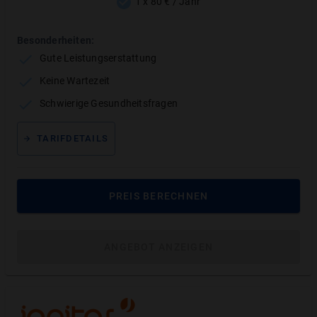
1 x 80 € / Jahr
Entfernen von Plaque (Belägen)
Reinigen der Zahnzwischenräume
Besonderheiten:
Entfernen des Biofilms
Gute Leistungserstattung
Oberflächenpolitur
Keine Wartezeit
Fluoridierung
Schwierige Gesundheitsfragen
*
100
%
:
max. 160 € im Jahr
TARIFDETAILS
Fissurenversiegelung
100%
*
*
100%
:
max. 160 € im Jahr
PREIS BERECHNEN
ANGEBOT ANZEIGEN
Kieferorthopädie (Erwachsene)