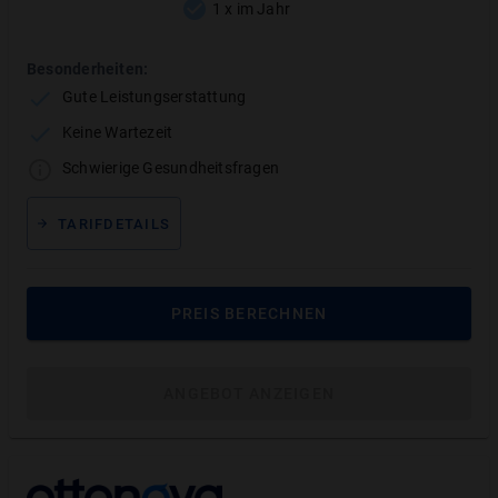
1 x im Jahr
MEHR ANZEIGEN
Besonderheiten:
Gute Leistungserstattung
Keine Wartezeit
Schwierige Gesundheitsfragen
Leistungsbegrenzung
:
Gut
TARIFDETAILS
TARIFLEISTUNG
Wartezeit
Keine Wartezeit
PREIS BERECHNEN
Summenbegrenzung
Ab dem 6. Kalenderjahr ohne
ANGEBOT ANZEIGEN
Summenbegrenzungen
Gesundheitsfragen bei Antrag
Ja,
4
Gesundheitsfragen.