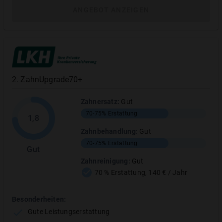
Ausgabe:
7/2025
ANGEBOT ANZEIGEN
Inhaltsverzeichnis
Bewertungsübersicht
2
.
ZahnUpgrade70+
Tarifleistungen
Zahnersatz
:
Gut
Test: Vertragsbedingungen
70-75%
Erstattung
1,8
Erstattungsbeispiele
Zahnbehandlung
:
Gut
70-75%
Erstattung
Gut
Zahnreinigung
:
Gut
70 % Erstattung, 140 € / Jahr
Erst vergleichen und Geld sparen!
dentZE.90+dentPRO.80 mit 277
Besonderheiten:
Gute Leistungserstattung
anderen Tarifen vergleichen