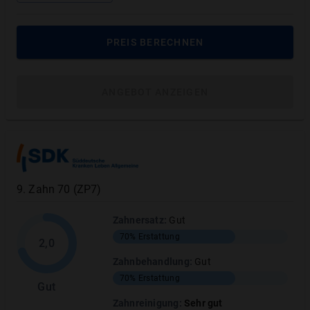
verschaffen der Hallesche eine sehr
gute Note.
PREIS BERECHNEN
ANGEBOT ANZEIGEN
Gut
4 VON 5 PUNKTE
Apple Store
4.6
VON
5
STERNEN
9
.
Zahn 70 (ZP7)
Google
Zahnersatz
:
Gut
Playstore
5
VON
5
STERNEN
70%
Erstattung
2,0
Zahnbehandlung
:
Gut
70%
Erstattung
„Funktioniert insgesamt gut“, „intuitiv“ und
Gut
„nutzerfreundlich“ sind Auszüge der
Zahnreinigung
:
Sehr gut