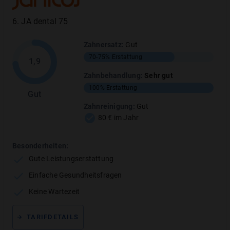
TARIFLEISTUNG
ERSTATTUNGSHÖHE
6
.
JA dental 75
Hochwertige Zahnspange (z.B.
0
%
durchsichtig oder innenanliegend)
Zahnersatz
:
Gut
Brackets (z.B. Mini-Kunststoff-
70-75%
Erstattung
1,9
Keramikbrackets)
Zahnbehandlung
:
Sehr gut
Superelastische Bögen
100%
Erstattung
Gut
Lingual Retainer
Zahnreinigung
:
Gut
Innenanliegende Zahnspange
80 € im Jahr
Unsichtbare Zahnspange
Besonderheiten:
Kieferorthopädische Funktionsanalyse
0%
Gute Leistungserstattung
Einfache Gesundheitsfragen
Keine Wartezeit
TARIFDETAILS
Vertragsdetails