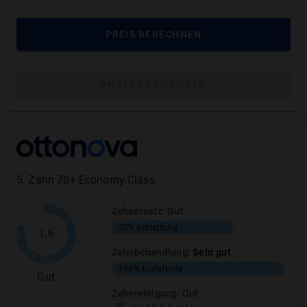
Parodontalbehandlungen
0
%
PREIS BERECHNEN
Schleimhauttranspl.
ANGEBOT ANZEIGEN
Wurzelbehandlung
0%
MEHR ANZEIGEN
5
.
Zahn 70+ Economy Class
Zahnersatz
:
Gut
Prophylaxe & Zahnreinigung
:
Sehr gut
70%
Erstattung
1,6
Zahnbehandlung
:
Sehr gut
TARIFLEISTUNG
ERSTATTUNGSHÖHE
100%
Erstattung
Gut
Professionelle Zahnreinigung
100
%
*
Zahnreinigung
:
Gut