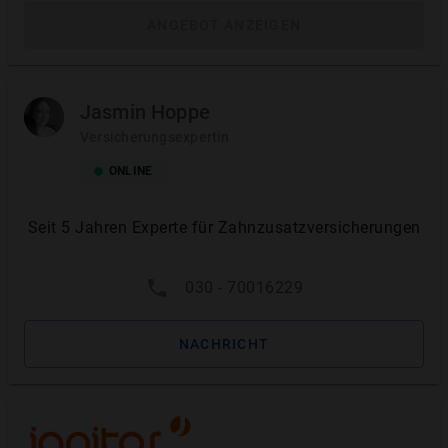
Hallesche dentZE.90+dentPRO.80 Testbericht
ANGEBOT ANZEIGEN
Tarifleistungen im Detail
Jasmin Hoppe
Leistungsübersicht
Versicherungsexpertin
ONLINE
Zahnersatz
:
Gut
Seit 5 Jahren Experte für Zahnzusatzversicherungen
TARIFLEISTUNG
ERSTATTUNGSHÖHE
030 - 70016229
Kronen und Brücken aus
80 - 90%
hochwertigen Materialien
NACHRICHT
Implantate
80
-
90
%
Knochenaufbau
Schleimhauttranspl.