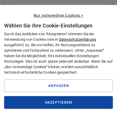
Der Tarif wurde von
Stiftung Warentest
mit
Sehr gut
(
0,8
)
bewertet.
Nur notwendige Cookies >
Ausgabe:
7/2025
Wählen Sie Ihre Cookie-Einstellungen
Durch das Anklicken von "Akzeptieren" stimmen Sie der
Verwendung von Cookies (wie in
Datenschutzerklärung
ausgeführt) zu, die uns helfen, Ihr Nutzungserlebnis zu
optimieren und fortlaufend zu verbessern. Unter „Anpassen”
haben Sie die Möglichkeit, Ihre individuellen Einstellungen
1,8
festzulegen. Dies ist auch später jederzeit änderbar. Wenn Sie auf
„Nur notwendige Cookies” klicken, werden ausschließlich
technisch erforderliche Cookies gespeichert.
Gut
ANPASSEN
Hallesche
PREIS BERECHNEN
GIGA.Dent Junior
AKZEPTIEREN
04.08.2026, 17:06
| Von:
Lars
Weiland
ANGEBOT ANZEIGEN