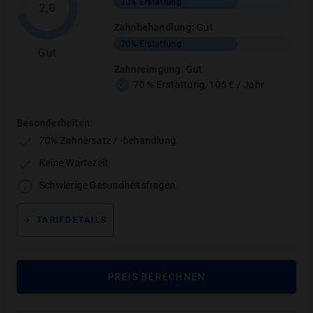
70%
Erstattung
2,0
Tarife ohne Wartezeit
Zahnbehandlung
:
Gut
Kostenlose, unverbindliche Beratung
70%
Erstattung
Gut
Zahnreinigung
:
Gut
70 % Erstattung, 105 € / Jahr
Bitte Geburtsdatum eingeben:
Besonderheiten:
70% Zahnersatz / -behandlung
Keine Wartezeit
JETZT VERGLEICHEN
Schwierige Gesundheitsfragen
TARIFDETAILS
Über 65 Anbieter im Vergleich
PREIS BERECHNEN