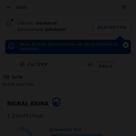
Tarife
Menü
Geboren:
unbekannt
BEARBEITEN
Zahnzustand:
unbekannt
Geben Sie Ihren Zahnzustand an, um die Tarifauswahl zu
verbessern.
SORTIERUNG:
FILTERN
PREIS
152
Tarife
Sortiert nach
Preis
Zahnzusatzversicherung Inlays
vergleichen
– bis zu 100%
1
.
ZahnPLUSpur
Kostenerstattung!
Zahnersatz
:
Gut
>35 Tarife erstatten Inlays zu 100%