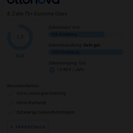
8
.
Zahn 75+ Economy Class
Zahnersatz
:
Gut
75%
Erstattung
1,5
Kunststoff-Inlay
Zahnbehandlung
:
Sehr gut
100%
Erstattung
Gut
Kunststoff-Inlays sind die kostengünstigste
Variante, aber weniger haltbar als Keramik oder
Zahnreinigung
:
Gut
1 x 80 € / Jahr
Gold.
Besonderheiten:
MEHR ANZEIGEN
Gute Leistungserstattung
Keine Wartezeit
Schwierige Gesundheitsfragen
TARIFDETAILS