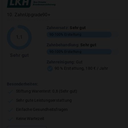
10
.
ZahnUpgrade90+
Kostenübernahme bei Material- und
Zahnersatz
:
Sehr gut
Laborkosten
90-100%
Erstattung
1,1
Zahnbehandlung
:
Sehr gut
Neben dem Inlay selbst decken die Tarife auch die
90-100%
Erstattung
Laborkosten mit ab. Auch die Materialkosten für
Sehr gut
Keramik oder Gold sind bei den meisten Anbietern
Zahnreinigung
:
Gut
90 % Erstattung, 180 € / Jahr
enthalten – je nach Tarif sogar bei privater GOZ-
Abrechnung.
Besonderheiten:
Stiftung Warentest: 0,8 (Sehr gut)
Sehr gute Leistungserstattung
Einfache Gesundheitsfragen
Keine Wartezeit