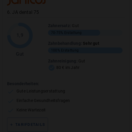
6
.
JA dental 75
Zahnersatz
:
Gut
70-75%
Erstattung
1,9
Zahnbehandlung
:
Sehr gut
100%
Erstattung
Gut
Zahnreinigung
:
Gut
80 € im Jahr
Nie wieder hohe Zahnarztrechnungen mit
Besonderheiten:
Gute Leistungserstattung
der richtigen Zahnzusatzversicherung
Einfache Gesundheitsfragen
100% Erstattung für Inlays
Keine Wartezeit
Viele Tarife ohne Wartezeit
TARIFDETAILS
Weitere Zahnbehandlungen mitversichert