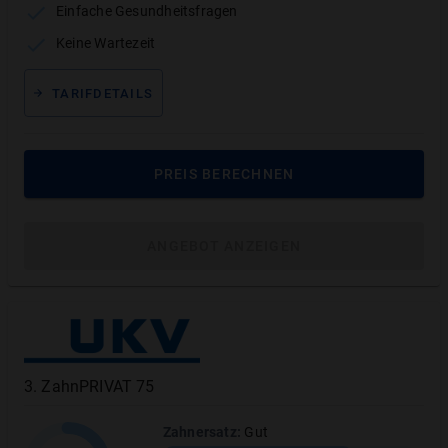
Einfache Gesundheitsfragen
Warum ist eine Zahnzusatzversicherung
Keine Wartezeit
für Inlays sinnvoll?
TARIFDETAILS
Inlays sind eine hochwertige Lösung bei
geschädigten Zähnen – vor allem aus
Keramik
oder
Gold
. Doch die Kosten liegen schnell bei
500 € oder mehr.
PREIS BERECHNEN
Die
gesetzliche Krankenkasse
zahlt davon oft nur
einen Bruchteil.
ANGEBOT ANZEIGEN
Eine Zahnzusatzversicherung für Inlays
kann bis
zu
100 % der Kosten übernehmen
– je nach Tarif.
Ihre Vorteile auf einen Blick:
3
.
ZahnPRIVAT 75
Bis zu 100 % Kostenerstattung
für Keramik-
Inlays
Zahnersatz
:
Gut