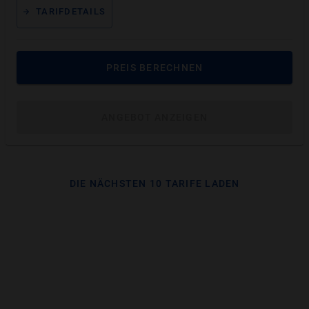
TARIFDETAILS
Inlays als Teil moderner Zahnerhaltung
Inlays gelten als zahnerhaltende Maßnahme und
PREIS BERECHNEN
sind damit häufig Teil des Leistungskatalogs für
hochwertigen Zahnersatz.
ANGEBOT ANZEIGEN
DIE NÄCHSTEN 10 TARIFE LADEN
Was leistet eine Zahnzusatzversicherung
über Inlays hinaus?
Eine gute Zahnzusatzversicherung schützt Sie nicht
nur bei Inlays. Je nach Tarif profitieren Sie auch von
vielen weiteren Leistungen.