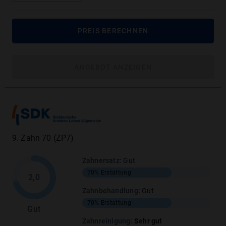
PREIS BERECHNEN
Gold-Inlay
ANGEBOT ANZEIGEN
Gold-Inlays sind extrem stabil und besonders
langlebig. Sie werden oft im Seitenzahnbereich
eingesetzt, da sie mechanisch sehr belastbar sind.
MEHR ANZEIGEN
9
.
Zahn 70 (ZP7)
Zahnersatz
:
Gut
70%
Erstattung
2,0
Zahnbehandlung
:
Gut
Rundum abgesichert: So hilft die
70%
Erstattung
Gut
Zahnzusatzversicherung bei Inlays
Zahnreinigung
:
Sehr gut