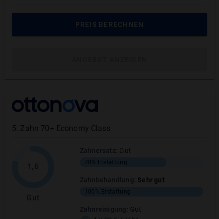
Mit Bonusheft
erhöht sich der Zuschuss
PREIS BERECHNEN
ANGEBOT ANZEIGEN
Rechenbeispiel mit Krankenkassenzuschuss
Inlay Frontzahn Gesamtkosten
600 €
Kassenleistung
60 €
5
.
Zahn 70+ Economy Class
Eigenanteil ohne
540 €
Zahnersatz
:
Gut
Zahnzusatzversicherung
70%
Erstattung
1,6
Berechnung auf Basis des Testsieger-Tarifs
Zahnbehandlung
:
Sehr gut
Allianz MeinZahnschutz 100
.
100%
Erstattung
Gut
Zahnreinigung
:
Gut