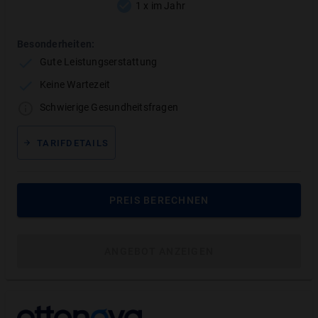
1 x im Jahr
Besonderheiten:
Gute Leistungserstattung
Keine Wartezeit
Schwierige Gesundheitsfragen
Keramik-Inlay
TARIFDETAILS
Keramik-Inlays sind zahnfarben, sehr ästhetisch
und langlebig. Sie eignen sich besonders für
sichtbare Bereiche, in denen hohe Ansprüche an
PREIS BERECHNEN
die Optik bestehen.
MEHR ANZEIGEN
ANGEBOT ANZEIGEN