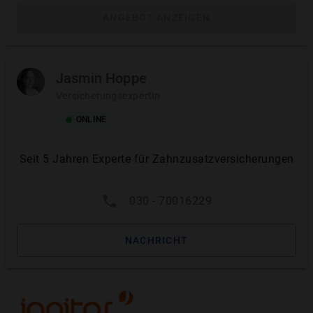
ANGEBOT ANZEIGEN
Tarifempfehlung 2026
Kostenbeispiel mit Versicherung
Jasmin Hoppe
Passende Versicherung finden
Versicherungsexpertin
ONLINE
Häufige Fragen
Seit 5 Jahren Experte für Zahnzusatzversicherungen
030 - 70016229
Was übernimmt die Krankenkasse bei Inlays?
NACHRICHT
Die gesetzliche Krankenversicherung (GKV) übernimmt
bei Inlays nur das medizinisch Notwendige – also
einfache, günstige Füllungen.