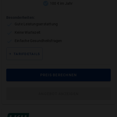
100 € im Jahr
Besonderheiten:
Gute Leistungserstattung
Keine Wartezeit
Einfache Gesundheitsfragen
Erstattung hochwertiger Inlays
TARIFDETAILS
Ob Keramik, Gold oder Kunststoff – gute
Zahnzusatzversicherungen übernehmen bis zu
100 % der Kosten für Inlays. Dies gilt jedoch nicht
PREIS BERECHNEN
für die Reparatur bestehender Füllungen oder
Inlays.
ANGEBOT ANZEIGEN