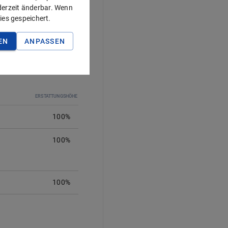
ederzeit änderbar. Wenn
ies gespeichert.
EN
ANPASSEN
ERSTATTUNGSHÖHE
100%
100
%
100%