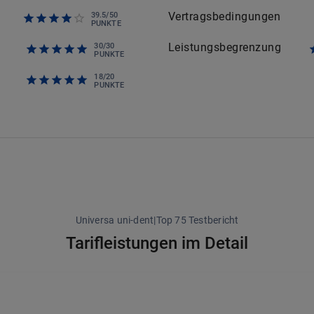
Vertragsbedingungen
39.5
/
50
PUNKTE
Leistungsbegrenzung
30
/
30
PUNKTE
18
/
20
PUNKTE
Universa uni-dent|Top 75 Testbericht
Tarifleistungen im Detail