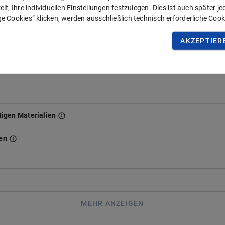
it, Ihre individuellen Einstellungen festzulegen. Dies ist auch später j
e Cookies” klicken, werden ausschließlich technisch erforderliche Cook
AKZEPTIER
:
Sehr gut
100%
Erstattung
igen Materialien
en
.
MEHR ANZEIGEN