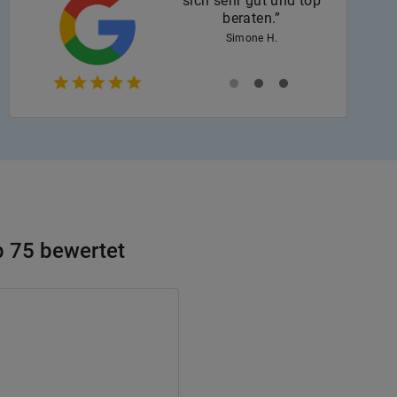
sich sehr gut und top
beraten.”
Simone H.
op 75 bewertet