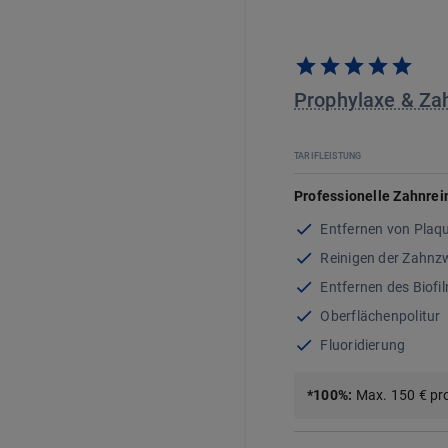
Prophylaxe & Za
TARIFLEISTUNG
Professionelle Zahnrei
Entfernen von Plaq
Reinigen der Zahn
Entfernen des Biofi
Oberflächenpolitur
Fluoridierung
*
100
%
:
Max. 150 € pr