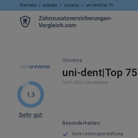
Startseite
/
Anbieter
/
Universa
/
uni-dent|Top 75
Universa
uni-dent|Top 75
16.07.2026
|
Lars
Weiland
1,3
Sehr gut
Besonderheiten:
Gute Leistungserstattung