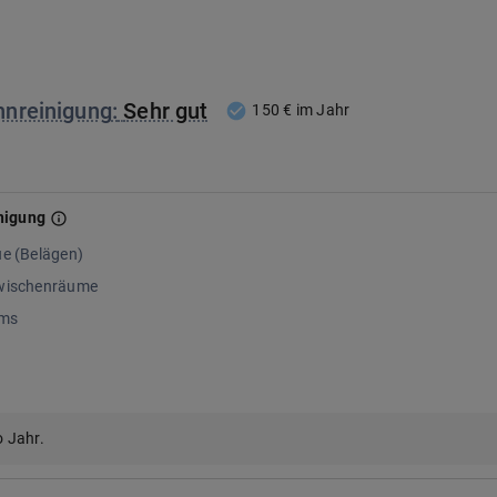
hnreinigung
:
Sehr gut
150 € im Jahr
nigung
ue (Belägen)
zwischenräume
lms
o Jahr.