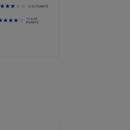
5
/
10
PUNKTE
17.5
/
20
PUNKTE