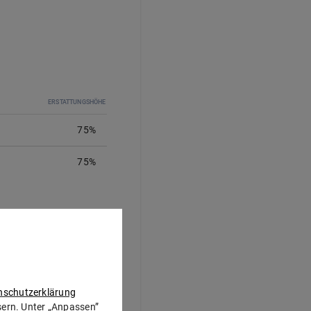
ERSTATTUNGSHÖHE
75%
75
%
100%
100%
nschutzerklärung
ssern. Unter „Anpassen”