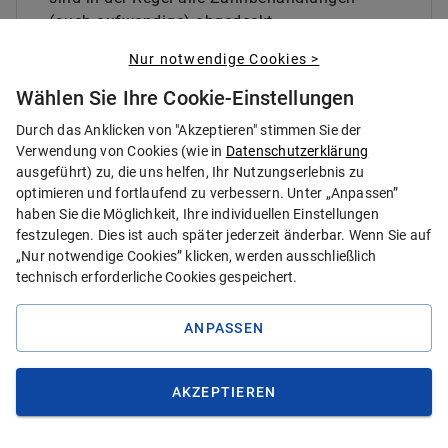
(auch aufwendige) abgedeckt.
Nur notwendige Cookies >
Positiv ist, dass Tarifleistungen nicht durch
ein Preis- und Leistungsverzeichnis für Labor-
Wählen Sie Ihre Cookie-Einstellungen
und Materialkosten eingeschränkt sind.
Durch das Anklicken von "Akzeptieren" stimmen Sie der
Hervorzuheben ist auch, dass Sie bei diesem
Verwendung von Cookies (wie in
Datenschutzerklärung
ausgeführt) zu, die uns helfen, Ihr Nutzungserlebnis zu
Zahnzusatzversicherungstarif keinen Heil- und
optimieren und fortlaufend zu verbessern. Unter „Anpassen”
Kostenplan vorlegen müssen, ehe die
haben Sie die Möglichkeit, Ihre individuellen Einstellungen
Behandlung beginnt. Das reduziert den
festzulegen. Dies ist auch später jederzeit änderbar. Wenn Sie auf
Kommunikationsaufwand mit der
„Nur notwendige Cookies” klicken, werden ausschließlich
HanseMerkur deutlich.
technisch erforderliche Cookies gespeichert.
Trotz kleiner Einschränkungen sind die
ANPASSEN
Konditionen immer noch gut. Es gibt ein paar
PREIS BERECHNEN
Tarife in unserem Vergleich, die etwas bessere
Konditionen aufweisen.
AKZEPTIEREN
ANGEBOT ANZEIGEN