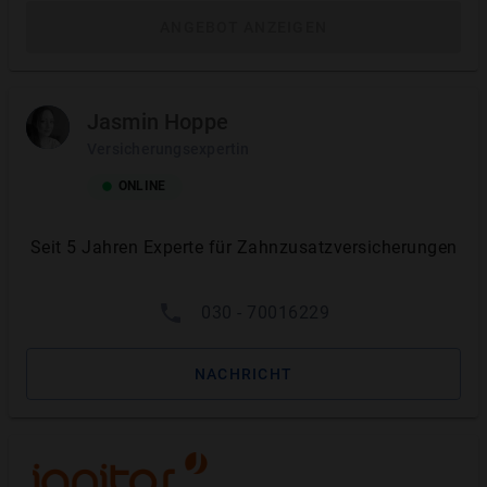
ANGEBOT ANZEIGEN
TARIFLEISTUNG
ERSTATTUNGSHÖHE
Kronen und Brücken aus hochwertigen
100%
Materialien
Jasmin Hoppe
Versicherungsexpertin
Implantate
100
%
ONLINE
Knochenaufbau
Schleimhauttranspl.
Seit 5 Jahren Experte für Zahnzusatzversicherungen
Inlays
100%
030 - 70016229
Bei Wahl der Kassenleistung
100%
(Regelversorgung), Erstattung des
Eigenanteils (35%)
NACHRICHT
MEHR ANZEIGEN