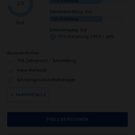
70%
Erstattung
2,0
Besonderheiten:
Zahnbehandlung
:
Gut
Hervorragende Leistungserstattung
70%
Erstattung
Gut
Einfache Gesundheitsfragen
Zahnreinigung
:
Gut
70 % Erstattung, 105 € / Jahr
Keine Wartezeit
Besonderheiten:
70% Zahnersatz / -behandlung
Der Tarif wurde von
Stiftung Warentest
mit
Sehr gut
(
0,5
)
bewertet.
Keine Wartezeit
Ausgabe:
7/2025
Schwierige Gesundheitsfragen
TARIFDETAILS
Inhaltsverzeichnis
Bewertungsübersicht
PREIS BERECHNEN
Tarifleistungen