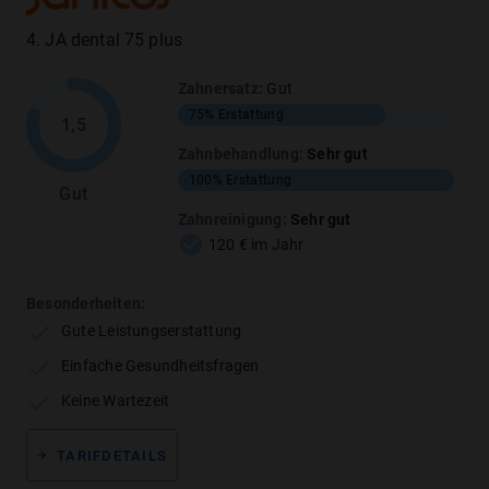
4
.
JA dental 75 plus
Zahnersatz
:
Gut
Zahnbehandlung
:
Sehr gut
75%
Erstattung
1,5
Zahnbehandlung
:
Sehr gut
TARIFLEISTUNG
ERSTATTUNGSHÖHE
100%
Erstattung
Gut
Füllungen aus hochwertigen Materialien
100%
Zahnreinigung
:
Sehr gut
120 € im Jahr
Parodontalbehandlungen
100
%
Besonderheiten:
Schleimhauttranspl.
Gute Leistungserstattung
Einfache Gesundheitsfragen
Wurzelbehandlung
100%
Keine Wartezeit
MEHR ANZEIGEN
TARIFDETAILS