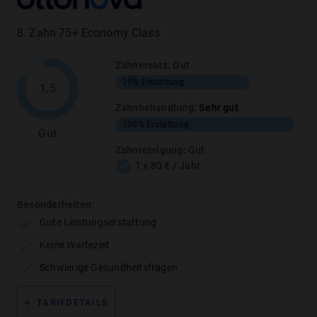
Erstattungsbeispiele
So viele Erstattet der Tarif JA dental 100 plus
8
.
Zahn 75+ Economy Class
am
Beispiel
Zahnersatz
:
Gut
75%
Erstattung
1,5
Zahnbehandlung
:
Sehr gut
100%
Erstattung
Gut
Zahnreinigung
:
Gut
1 x 80 € / Jahr
Besonderheiten:
Gute Leistungserstattung
Keine Wartezeit
Schwierige Gesundheitsfragen
TARIFDETAILS