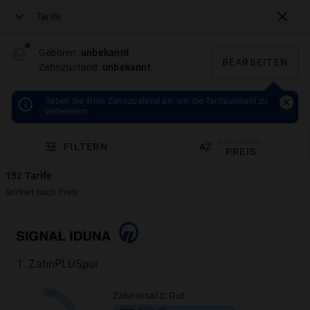
Tarife
Menü
Geboren:
unbekannt
BEARBEITEN
Zahnzustand:
unbekannt
Janitos
Geben Sie Ihren Zahnzustand an, um die Tarifauswahl zu
JA dental 100 plus
verbessern.
1,1
24.07.2025
|
Lars
Weiland
SORTIERUNG:
FILTERN
PREIS
Sehr gut
152
Tarife
Sortiert nach
Preis
PREIS BERECHNEN
1
.
ZahnPLUSpur
ANGEBOT ANZEIGEN
Zahnersatz
:
Gut