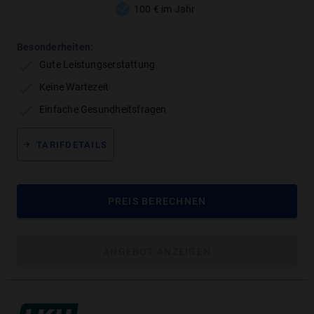
100 € im Jahr
Kostenübernahme durch gesetzl.
360 €
Krankenvers.
Besonderheiten:
Eigenanteil ohne
1180 €
Gute Leistungserstattung
Zahnzusatzversicherung
Keine Wartezeit
Eigenanteil mit
0 €
Einfache Gesundheitsfragen
Zahnzusatzversicherung
Sie sparen
1180 €
TARIFDETAILS
PREIS BERECHNEN
ANGEBOT ANZEIGEN