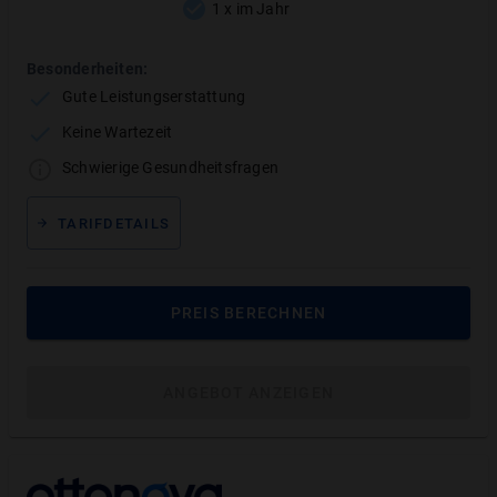
1 x im Jahr
Summenbegrenzung
Ab dem 5. Kalenderjahr ohne
Besonderheiten:
Summenbegrenzungen
Gute Leistungserstattung
Keine Wartezeit
Gesundheitsfragen bei Antrag
Ja,
4
Gesundheitsfragen.
Schwierige Gesundheitsfragen
MEHR ANZEIGEN
TARIFDETAILS
PREIS BERECHNEN
ANGEBOT ANZEIGEN