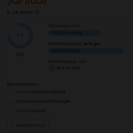
Kieferorthopädische
0%
Funktionsanalyse
6
.
JA dental 75
Zahnersatz
:
Gut
70-75%
Erstattung
1,9
Zahnbehandlung
:
Sehr gut
Vertragsdetails
100%
Erstattung
Gut
Zahnreinigung
:
Gut
80 € im Jahr
Vertragsbedingungen
:
Mangelhaft
Besonderheiten:
TARIFLEISTUNG
Gute Leistungserstattung
Mindestvertragslaufzeit
Einfache Gesundheitsfragen
24
Monate
Keine Wartezeit
14 Tage gesetzliche Widerrufsfrist nach Erhalt der
Police
Verlängert sich jeweils um
12
Monate
TARIFDETAILS