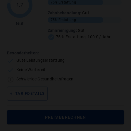
75%
Erstattung
1,7
Leistungsbegrenzung
Zahnbehandlung
:
Gut
20
/
20
PUNKTE
75%
Erstattung
Prophylaxe &
Gut
20
/
20
PUNKTE
Zahnreinigung
Zahnreinigung
:
Gut
75 % Erstattung, 100 € / Jahr
Besonderheiten:
Gute Leistungserstattung
Janitos JA dental 100 plus Testbericht
Keine Wartezeit
Tarifleistungen im Detail
Schwierige Gesundheitsfragen
TARIFDETAILS
Leistungsübersicht
PREIS BERECHNEN
Zahnersatz
:
Sehr gut