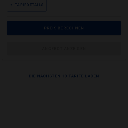
zu 100 % des Eigenanteils
TARIFDETAILS
Beispielkosten für eine PZR beim
Zahnarzt
PREIS BERECHNEN
Gesamtkosten:
120 €
ANGEBOT ANZEIGEN
Kostenübernahme durch gesetzl.
0 €
Krankenvers.
Eigenanteil ohne
DIE NÄCHSTEN 10 TARIFE LADEN
120 €
Zahnzusatzversicherung
Eigenanteil mit
0 €
Zahnzusatzversicherung
Sie sparen
120 €