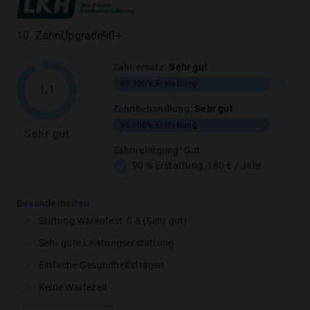
10
.
ZahnUpgrade90+
Zahnersatz
:
Sehr gut
90-100%
Erstattung
1,1
Zahnbehandlung
:
Sehr gut
90-100%
Erstattung
Sehr gut
Janitos JA dental 100 plus
Zahnreinigung
:
Gut
Erstattungsbeispiel: Professionelle
90 % Erstattung, 180 € / Jahr
Zahnreinigung (PZR)
Besonderheiten:
Eine einzelne professionelle Zahnreinigung
Stiftung Warentest: 0,8 (Sehr gut)
kostet 100 € (zwischen 80 und 120 €)
Sehr gute Leistungserstattung
Durch eine professionelle Zahnreinigung
bleiben Ihre Zähne länger gesund und
Einfache Gesundheitsfragen
erhalten
Keine Wartezeit
Der Tarif JA dental 100 plus übernimmt bis