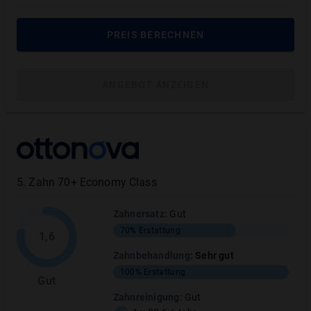
PREIS BERECHNEN
Prophylaxe & Zahnreinigung
:
Sehr gut
ANGEBOT ANZEIGEN
TARIFLEISTUNG
ERSTATTUNGSHÖHE
Professionelle Zahnreinigung
100
%
Entfernen von Plaque (Belägen)
Reinigen der Zahnzwischenräume
5
.
Zahn 70+ Economy Class
Entfernen des Biofilms
Oberflächenpolitur
Zahnersatz
:
Gut
Fluoridierung
70%
Erstattung
1,6
Zahnbehandlung
:
Sehr gut
Fissurenversiegelung
100%
100%
Erstattung
Gut
Zahnreinigung
:
Gut
MEHR ANZEIGEN