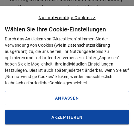
zur Seite, um den passenden Tarif für Sie zu
finden.
Nur notwendige Cookies >
Wählen Sie Ihre Cookie-Einstellungen
Durch das Anklicken von "Akzeptieren" stimmen Sie der
Verwendung von Cookies (wie in
Datenschutzerklärung
ausgeführt) zu, die uns helfen, Ihr Nutzungserlebnis zu
Schnell den perfekten Tarif finden
optimieren und fortlaufend zu verbessern. Unter „Anpassen”
Die besten Zahnzusatzversicherungen für
haben Sie die Möglichkeit, Ihre individuellen Einstellungen
eine Brille und Sehhilfe nach Eigenschaft
festzulegen. Dies ist auch später jederzeit änderbar. Wenn Sie auf
„Nur notwendige Cookies” klicken, werden ausschließlich
technisch erforderliche Cookies gespeichert.
ANPASSEN
AKZEPTIEREN