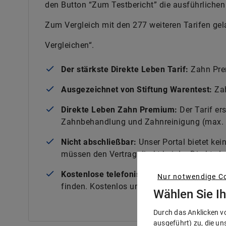
den Button “Zum Testbericht” die ausführlichen 
Zum Vergleich mit den 277 weiteren Tarifen gel
Vergleichen“.
Der stärkste Direkte Leben Tarif:
Zahn Prem
Ausgezeichnet von Stiftung Warentest:
Za
Direkte Leben Zahn Premium:
Der Tarif er
Zahnbehandlung und Zahnreinigung (max. 
Nicht abschließbar:
Unser Portal bietet kei
müssen den Vertrag direkt bei der Direkte 
Kostenlose telefonische Beratung:
Wir hel
Nur notwendige Co
finden. Kostenlos und unverbindlich.
Wählen Sie I
Durch das Anklicken v
ausgeführt) zu, die un