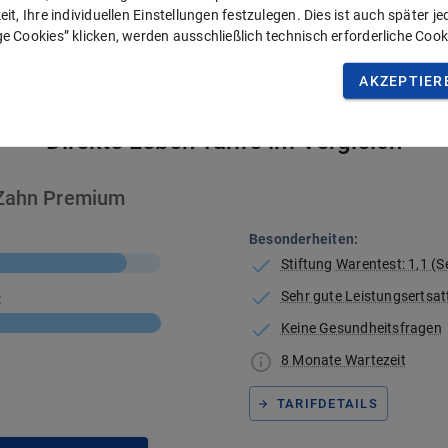
it, Ihre individuellen Einstellungen festzulegen. Dies ist auch später j
e Cookies” klicken, werden ausschließlich technisch erforderliche Cook
AKZEPTIER
Vergleich
Direkte Leben Tarife im Vergleich
Zahn Premium
Besonderheiten:
Stiftung Warentest: 1,1 (S
Sehr gute Leistungsertsa
t
Keine Gesundheitsfragen
8 Monate Wartezeit
TARIFDETAILS