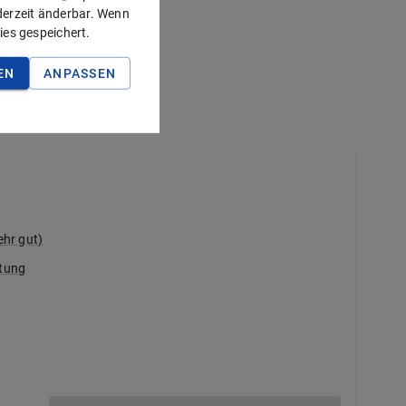
ederzeit änderbar. Wenn
ies gespeichert.
EN
ANPASSEN
ehr gut)
ttung