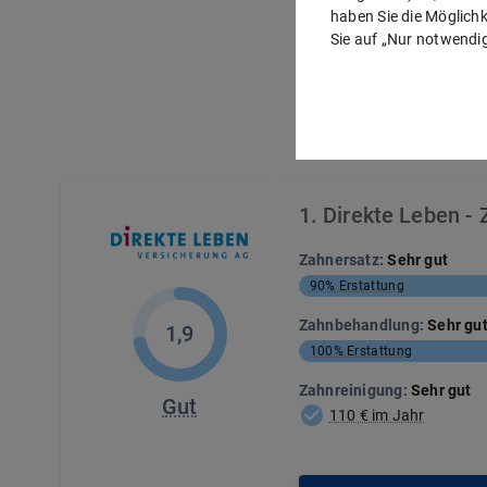
haben Sie die Möglichke
Sie auf „Nur notwendig
1
.
Direkte Leben
-
Zahnersatz
:
Sehr gut
90%
Erstattung
Zahnbehandlung
:
Sehr gu
1,9
100%
Erstattung
Zahnreinigung
:
Sehr gut
Gut
110 € im Jahr