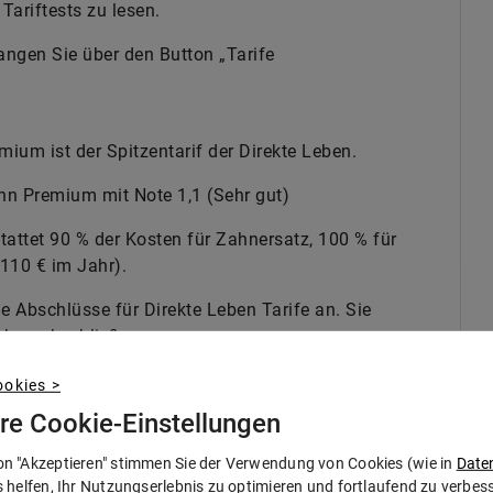
Tariftests zu lesen.
angen Sie über den Button „Tarife
ium ist der Spitzentarif der Direkte Leben.
hn Premium mit Note 1,1 (Sehr gut)
stattet 90 % der Kosten für Zahnersatz, 100 % für
110 € im Jahr).
ne Abschlüsse für Direkte Leben Tarife an. Sie
Leben abschließen.
fen Ihnen die beste Zahnzusatzversicherung zu
okies >
hre Cookie-Einstellungen
on "Akzeptieren" stimmen Sie der Verwendung von Cookies (wie in
Date
s helfen, Ihr Nutzungserlebnis zu optimieren und fortlaufend zu verbe