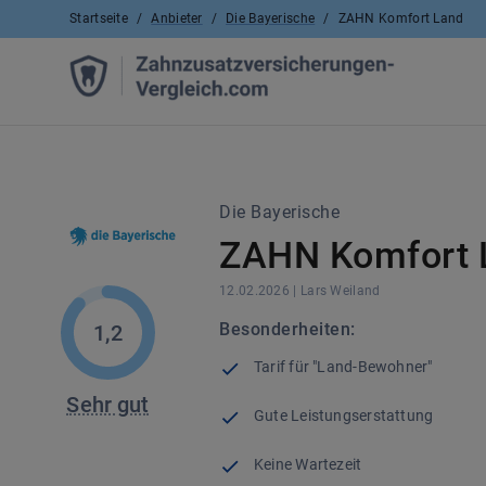
Startseite
/
Anbieter
/
Die Bayerische
/
ZAHN Komfort Land
Die Bayerische
ZAHN Komfort 
12.02.2026
|
Lars
Weiland
Besonderheiten:
1,2
Tarif für "Land-Bewohner"
Sehr gut
Gute Leistungserstattung
Keine Wartezeit