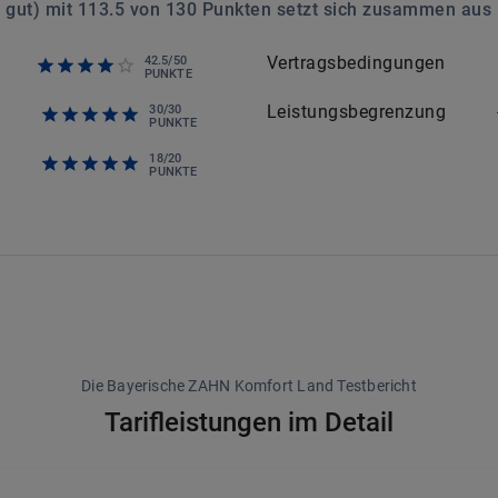
 gut
) mit
113.5
von
130
Punkten setzt sich zusammen aus
Vertragsbedingungen
42.5
/
50
PUNKTE
Leistungsbegrenzung
30
/
30
PUNKTE
18
/
20
PUNKTE
Die Bayerische ZAHN Komfort Land Testbericht
Tarifleistungen im Detail