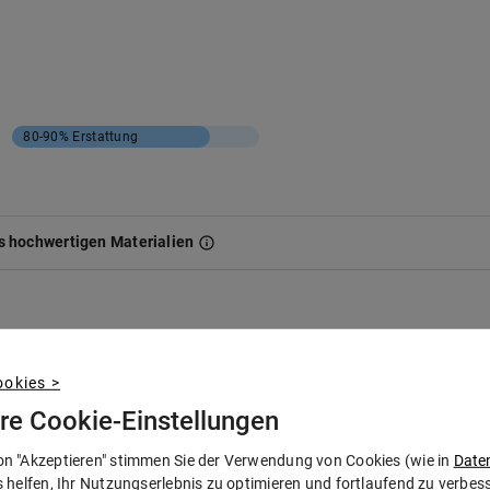
80-90%
Erstattung
s hochwertigen Materialien
.
okies >
hre Cookie-Einstellungen
on "Akzeptieren" stimmen Sie der Verwendung von Cookies (wie in
Date
stung (Regelversorgung), Erstattung des Eigenanteils (35%)
s helfen, Ihr Nutzungserlebnis zu optimieren und fortlaufend zu verbe