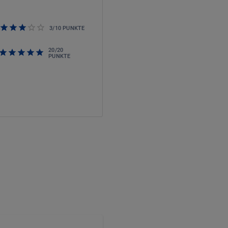
3
/
10
PUNKTE
20
/
20
PUNKTE