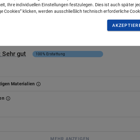
it, Ihre individuellen Einstellungen festzulegen. Dies ist auch später j
MEHR ANZEIGEN
e Cookies” klicken, werden ausschließlich technisch erforderliche Cook
AKZEPTIER
:
Sehr gut
100%
Erstattung
igen Materialien
en
.
MEHR ANZEIGEN