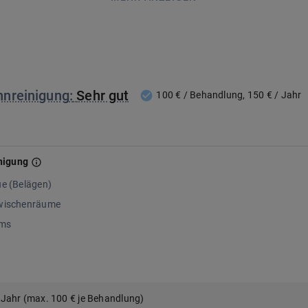
hnreinigung
:
Sehr gut
100 € / Behandlung, 150 € / Jahr
nigung
ue (Belägen)
zwischenräume
lms
 Jahr (max. 100 € je Behandlung)