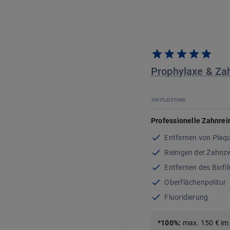
Prophylaxe & Za
TARIFLEISTUNG
Professionelle Zahnrei
Entfernen von Plaq
Reinigen der Zahn
Entfernen des Biofi
Oberflächenpolitur
Fluoridierung
*
100
%
:
max. 150 € im