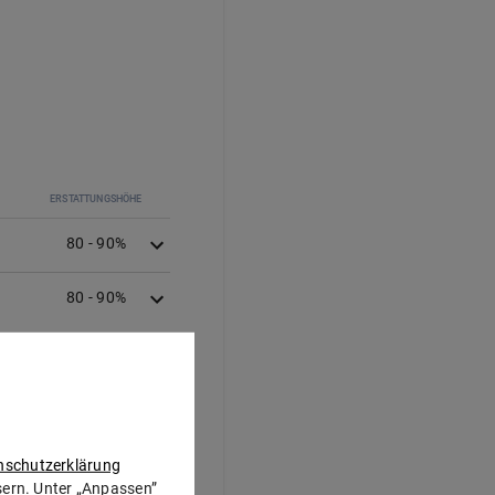
ERSTATTUNGSHÖHE
80 - 90%
80
-
90
%
80 - 90%
nschutzerklärung
100%
ssern. Unter „Anpassen”