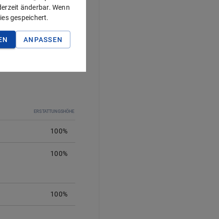
ederzeit änderbar. Wenn
ies gespeichert.
EN
ANPASSEN
ERSTATTUNGSHÖHE
100%
100
%
100%