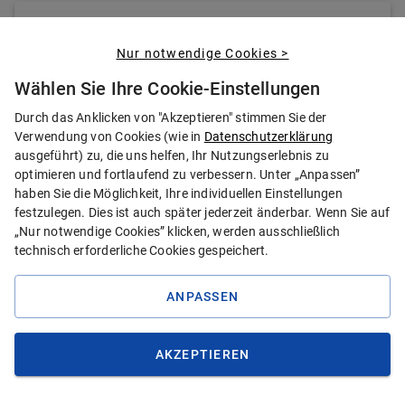
Nur notwendige Cookies >
1,0
Wählen Sie Ihre Cookie-Einstellungen
Durch das Anklicken von "Akzeptieren" stimmen Sie der
Sehr gut
Verwendung von Cookies (wie in
Datenschutzerklärung
ausgeführt) zu, die uns helfen, Ihr Nutzungserlebnis zu
Allianz
optimieren und fortlaufend zu verbessern. Unter „Anpassen”
MeinZahnschutz 100
haben Sie die Möglichkeit, Ihre individuellen Einstellungen
festzulegen. Dies ist auch später jederzeit änderbar. Wenn Sie auf
09.07.2026, 05:26
| Von:
Lars
Weiland
„Nur notwendige Cookies” klicken, werden ausschließlich
technisch erforderliche Cookies gespeichert.
ZUM TESTBERICHT
ANPASSEN
PREIS BERECHNEN
Der Tarif wurde von
Stiftung Warentest
mit
AKZEPTIEREN
Sehr gut
(
0,6
)
bewertet.
ANGEBOT ANZEIGEN
Ausgabe:
7/2025