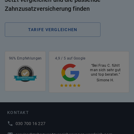
Zahnzusatzversicherung finden
TARIFE VERGLEICHEN
96% Empfehlungen
4,9 / 5 auf Google
“Bei Frau C. fühlt
man sich sehr gut
und top beraten.”
Simone H.
KONTAKT
030 700 16 227