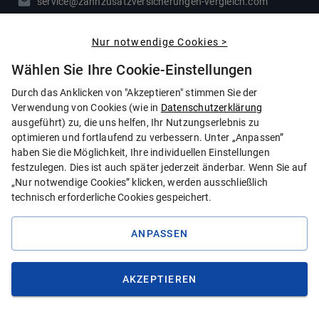
service@zahnzusatzversicherungen-vergleich.com
Rückruf vereinbaren
Nur notwendige Cookies >
Kontaktformular
Wählen Sie Ihre Cookie-Einstellungen
DIE BESTEN TARIFE FÜR
Durch das Anklicken von "Akzeptieren" stimmen Sie der
Verwendung von Cookies (wie in
Datenschutzerklärung
Zahnersatz
ausgeführt) zu, die uns helfen, Ihr Nutzungserlebnis zu
optimieren und fortlaufend zu verbessern. Unter „Anpassen”
Zahnbehandlung
haben Sie die Möglichkeit, Ihre individuellen Einstellungen
festzulegen. Dies ist auch später jederzeit änderbar. Wenn Sie auf
Zahnreinigung
„Nur notwendige Cookies” klicken, werden ausschließlich
Kieferorthopädie
technisch erforderliche Cookies gespeichert.
ALLE LEISTUNGEN
ANPASSEN
TESTS UND TESTSIEGER
AKZEPTIEREN
Für Kinder
Für Rentner