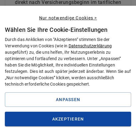
direkt nach Versicherungsbeginn im tariflichen
Umfang abgesichert.
Nur notwendige Cookies >
Wählen Sie Ihre Cookie-Einstellungen
Durch das Anklicken von "Akzeptieren" stimmen Sie der
Verwendung von Cookies (wie in
Datenschutzerklärung
ausgeführt) zu, die uns helfen, Ihr Nutzungserlebnis zu
SMILE PROTECT Service
optimieren und fortlaufend zu verbessern. Unter „Anpassen”
SMILE PROTECT Rechnungen einreichen und
haben Sie die Möglichkeit, Ihre individuellen Einstellungen
Kontaktdaten
festzulegen. Dies ist auch später jederzeit änderbar. Wenn Sie auf
„Nur notwendige Cookies” klicken, werden ausschließlich
technisch erforderliche Cookies gespeichert.
ANPASSEN
Kontaktformular
Webformular anzeigen
AKZEPTIEREN
E-Mail
kv-service@hansemerkur.de