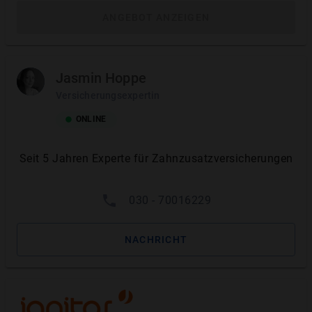
ANGEBOT ANZEIGEN
Inhaltsverzeichnis
Soforttarif: Wann sinnvoll?
Jasmin Hoppe
Dann greift Soforttarif
Versicherungsexpertin
ONLINE
Sofort-Tarife Übersicht
Testsieger 2026
Seit 5 Jahren Experte für Zahnzusatzversicherungen
Das müssen Sie wissen
030 - 70016229
Sofort vs. ohne Wartezeit
NACHRICHT
Kosten Zahnzusatzversicherung sofort
Häufige Fragen