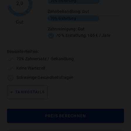
70%
Erstattung
2,0
Bis 1.500 € Soforthilfe
Zahnbehandlung
:
Gut
Kostenlose Experten-Beratung
70%
Erstattung
Gut
Zahnreinigung
:
Gut
70 % Erstattung, 105 € / Jahr
Bitte Geburtsdatum eingeben:
Besonderheiten:
70% Zahnersatz / -behandlung
Keine Wartezeit
JETZT VERGLEICHEN
Schwierige Gesundheitsfragen
TARIFDETAILS
Über 65 Anbieter im Vergleich
PREIS BERECHNEN