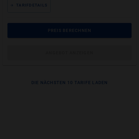
TARIFDETAILS
Dentolo -
Implantate,
Bis 90 % (im Dentolo
Akut-
Kronen, Brücken,
Zahnarztnetzwerk),
Soforthilfe
Füllungen,
1.500 € in 2 Jahren
(SOS Tarif)
Wurzelbehandlung
(750 € / Jahr)
PREIS BERECHNEN
ANGEBOT ANZEIGEN
Tarifempfehlung: Unsere Testsieger 2026 für
Zahnzusatzversicherung sofort
Hier sind unsere besten Zahnzusatzversicherungen und
DIE NÄCHSTEN 10 TARIFE LADEN
Testsieger 2026 mit hervorragenden Leistungen im
Bereich Soforthilfe.
Bester Tarif, wenn Sie keine Zähne mitversichern
möchten:
DA Direkt Zahnschutz Komfort + Akut-Soforthilfe