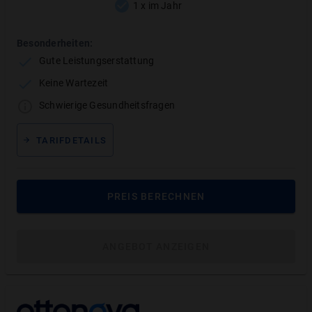
1 x im Jahr
Sobald ein Heil- und Kostenplan vorliegt oder der erste
Termin schon war, gilt Ihre Behandlung als „laufend“.
Besonderheiten:
Wichtig:
Damit die Sofort-Tarife greifen, darf der
Gute Leistungserstattung
Behandlungsbeginn (Heil- und Kostenplan) nicht länger
Keine Wartezeit
als 6 Monate zurückliegen.
Schwierige Gesundheitsfragen
Ausnahme:
Die Tarife der UKV. Hier müssen
angeratene Behandlungen, die länger als 2 Jahre
TARIFDETAILS
zurückliegen, nicht angegeben werden – sie sind
trotzdem mitversichert. Das gilt auch, wenn bereits ein
Heil- und Kostenplan vorlag.
PREIS BERECHNEN
ANGEBOT ANZEIGEN