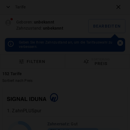
Tarife
Menü
Geboren:
unbekannt
BEARBEITEN
Zahnzustand:
unbekannt
Geben Sie Ihren Zahnzustand an, um die Tarifauswahl zu
verbessern.
SORTIERUNG:
FILTERN
PREIS
152
Tarife
Sortiert nach
Preis
Zahnzusatzversicherung sofort
–
jetzt versichern und bis 1500 €
1
.
ZahnPLUSpur
Soforthilfe erhalten
Zahnersatz
:
Gut
Angeratene & laufende Behandlung