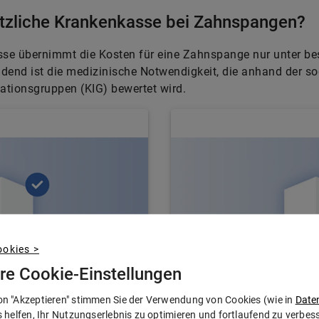
etzliche Krankenkasse bei Zahnspangen?
sse übernimmt die Kosten für eine Zahnspange nur unter b
dend ist die medizinische Notwendigkeit, die anhand der s
ationsgruppen (KIG) bewertet wird.
okies >
hre Cookie-Einstellungen
on "Akzeptieren" stimmen Sie der Verwendung von Cookies (wie in
Date
s helfen, Ihr Nutzungserlebnis zu optimieren und fortlaufend zu verbe