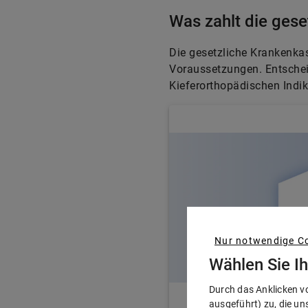
Was zahlt die ges
Die gesetzliche Krankenka
Voraussetzungen. Entschei
Kieferorthopädischen Indik
Nur notwendige Co
Wählen Sie I
Durch das Anklicken v
ausgeführt) zu, die un