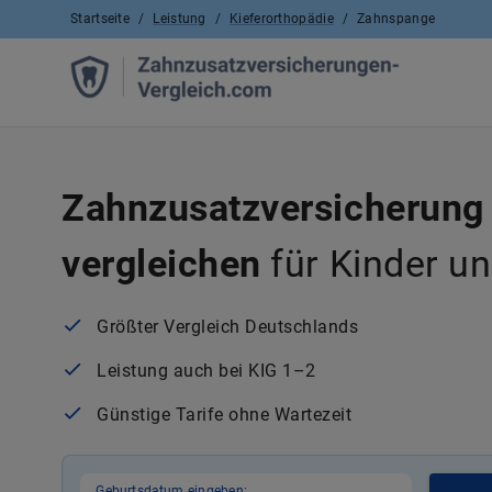
Startseite
/
Leistung
/
Kieferorthopädie
/
Zahnspange
Zahnzusatzversicherung
vergleichen
für Kinder u
Größter Vergleich Deutschlands
Leistung auch bei KIG 1–2
Günstige Tarife ohne Wartezeit
Geburtsdatum eingeben: