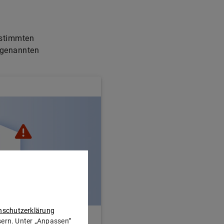
estimmten
ogenannten
nschutzerklärung
ssern. Unter „Anpassen”