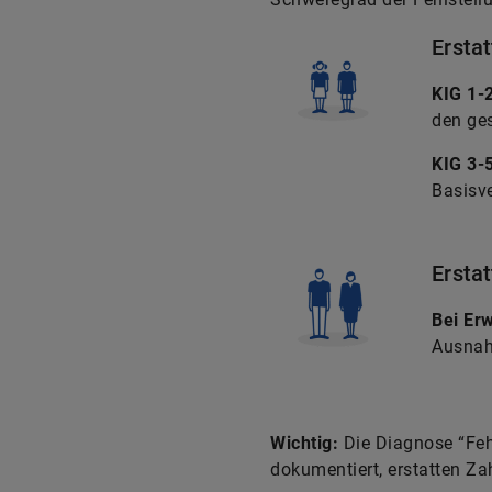
Ersta
KIG 1-
den ge
KIG 3-
Basisve
Ersta
Bei Er
Ausnah
Wichtig:
Die Diagnose “Fehl
dokumentiert, erstatten Za