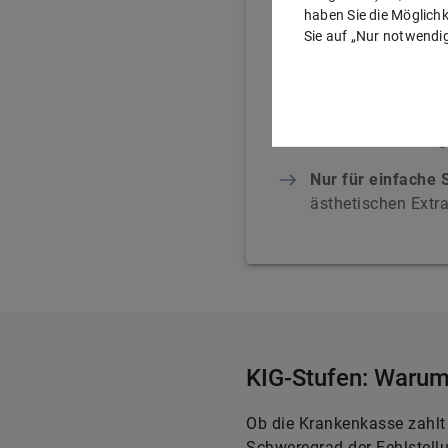
Dann zahlt die Kr
haben Sie die Möglichke
Sie auf „Nur notwendig
Unter 18 Jahren
b
Jugendlichen
Fehlstellungen ab
medizinischer Be
Nur für einfache
ästhetischen Extr
KIG-Stufen: Warum
Ob die Krankenkasse zahlt 
Schweregrad der Fehlstell