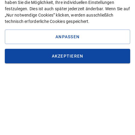
und top beraten.”
haben Sie die Möglichkeit, Ihre individuellen Einstellungen
Simone H.
festzulegen. Dies ist auch später jederzeit änderbar. Wenn Sie auf
„Nur notwendige Cookies” klicken, werden ausschließlich
technisch erforderliche Cookies gespeichert.
ANPASSEN
KONTAKT
030 700 16 227
AKZEPTIEREN
service@zahnzusatzversicherungen-vergleich.com
Rückruf vereinbaren
Kontaktformular
DIE BESTEN TARIFE FÜR
Zahnersatz
Zahnbehandlung
Zahnreinigung