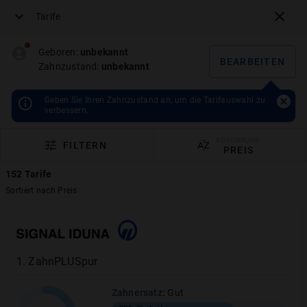
Tarife
Menü
Geboren:
unbekannt
BEARBEITEN
Zahnzustand:
unbekannt
Vertrag
Geben Sie Ihren Zahnzustand an, um die Tarifauswahl zu
verbessern.
widerrufen
SORTIERUNG:
FILTERN
PREIS
152
Tarife
Sortiert nach
Preis
Schade, dass Sie sich anders entschieden
haben! Sie können Ihre Vertragserklärungen hier
innerhalb von 14 Tagen schnell und
unkompliziert widerrufen.
1
.
ZahnPLUSpur
Wichtiger Hinweis zu Ihrem Abschluss:
Zahnersatz
:
Gut
Wenn Sie über unser Portal