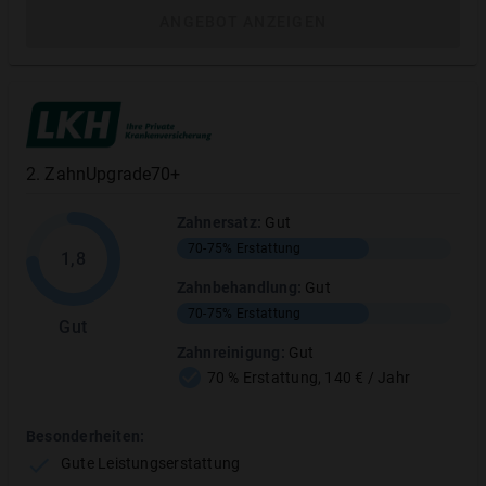
Tipp: Wenn Sie sich komplett gegen die
ANGEBOT ANZEIGEN
Zahnzusatzversicherung entschieden haben,
wählen Sie bitte die erste Option „Gesamten
Abschluss widerrufen“.
2
.
ZahnUpgrade70+
Persönliche Daten
Zahnersatz
:
Gut
70-75%
Erstattung
1,8
Zahnbehandlung
:
Gut
Vorname
*
70-75%
Erstattung
Gut
Zahnreinigung
:
Gut
Nachname
*
70 % Erstattung, 140 € / Jahr
Besonderheiten:
E-Mail-Adresse
*
Gute Leistungserstattung