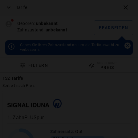
Tarife
Menü
Geboren:
unbekannt
BEARBEITEN
Zahnzustand:
unbekannt
Presse
Geben Sie Ihren Zahnzustand an, um die Tarifauswahl zu
verbessern.
Zahnzusatzversicherungen-Vergleich.com bietet
SORTIERUNG:
FILTERN
PREIS
einen unverbindlichen Vergleich von mehr als 277
Tarifen von mehr als 60 Anbietern.
152
Tarife
Zahnzusatzversicherungen-Vergleich.com liefert
Sortiert nach
Preis
dem Verbraucher seit 2013, neben der einfachen
Suche, alle wichtigen Informationen zu den
jeweiligen Tarifen, Hintergrundwissen rund um das
Thema Zahnzusatzversicherungen sowie einen
1
.
ZahnPLUSpur
kostenlosen Kundenservice.
Zahnersatz
:
Gut