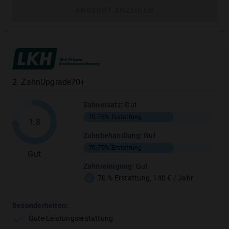
VDD – Vorsorgedienst Deutschland GmbH
ANGEBOT ANZEIGEN
Logo, sowie Infografiken in hochauflösender
Qualität.
Zum Bildmaterial (.ZIP, 1,9 MB)
2
.
ZahnUpgrade70+
Zahnersatz
:
Gut
Pressemitteilungen
70-75%
Erstattung
1,8
Zahnbehandlung
:
Gut
70-75%
Erstattung
Keine Blender: Deutsche wollen beim
Gut
Bleaching Natürlichkeit – Berlin, 18.08.2017
Zahnreinigung
:
Gut
(
Link
)
70 % Erstattung, 140 € / Jahr
Besonderheiten:
Gute Leistungserstattung