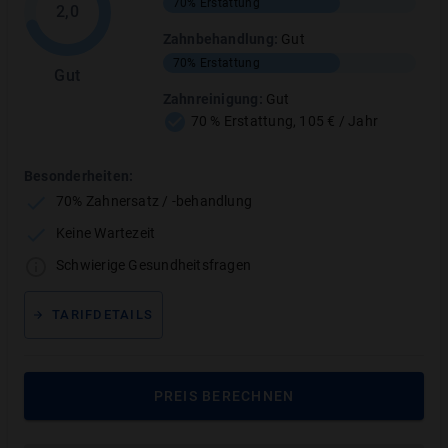
70%
Erstattung
Pressekontakt
2,0
Zahnbehandlung
:
Gut
Bitte kontaktieren Sie uns.
70%
Erstattung
Gut
Zahnreinigung
:
Gut
70 % Erstattung, 105 € / Jahr
Post: VDD Vorsorgedienst-Deutschland GmbH,
Rathausgasse 17, 12529 Schönefeld
Besonderheiten:
E-Mail: presse@zahnzusatzversicherungen-
70% Zahnersatz / -behandlung
vergleich.com oder
Keine Wartezeit
Telefonisch: 030 / 246 320 21.
Schwierige Gesundheitsfragen
TARIFDETAILS
Bildmaterial
PREIS BERECHNEN
Hier finden Sie das
Zahnzusatzversicherungen-Vergleich.com und