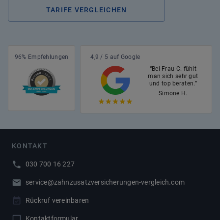
TARIFE VERGLEICHEN
96% Empfehlungen
4,9 / 5 auf Google
“Bei Frau C. fühlt
man sich sehr gut
und top beraten.”
Simone H.
KONTAKT
030 700 16 227
service@zahnzusatzversicherungen-vergleich.com
Rückruf vereinbaren
Kontaktformular