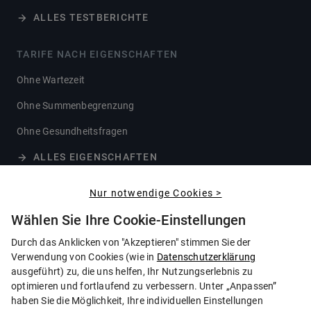
ALLES TESTBERICHTE
TARIFE NACH EIGENSCHAFTEN
Ohne Wartezeit
Ohne Summenbegrenzung
Ohne Gesundheitsfragen
ALLES EIGENSCHAFTEN
Nur notwendige Cookies >
GESELLSCHAFTEN
Wählen Sie Ihre Cookie-Einstellungen
Allianz
Durch das Anklicken von "Akzeptieren" stimmen Sie der
Concordia
Verwendung von Cookies (wie in
Datenschutzerklärung
Continentale
ausgeführt) zu, die uns helfen, Ihr Nutzungserlebnis zu
optimieren und fortlaufend zu verbessern. Unter „Anpassen”
UKV
haben Sie die Möglichkeit, Ihre individuellen Einstellungen